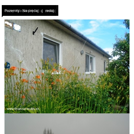
iné nehnuteľnosti
Domy - Na predaj
Domy - Na predaj
Domy - Na predaj
Obchodné priestory - Na predaj
Orná pôda - Na predaj
Domy - Na predaj
Ostatné - Na predaj
Ostatné - Na predaj
Orná pôda - Na predaj
Hotely, reštaurácie - Na predaj
Orná pôda - Na predaj
Orná pôda - Na predaj
Orná pôda - Na predaj
Orná pôda - Na predaj
Orná pôda - Na predaj
Orná pôda - Na predaj
Orná pôda - Na predaj
Obchodné priestory - Na predaj
Ostatné - Na predaj
Domy - Na predaj
Domy - Na predaj
Domy - Na predaj
Domy - Na predaj
Domy - Na predaj
Domy - Na predaj
Domy - Na predaj
Pozemky - Na predaj
Pozemky - Na predaj
Domy - Na predaj
Ostatné - Na predaj
Pozemky - Na predaj
Pozemky - Na predaj
Pozemky - Na predaj
Domy - Na predaj
Domy - Na predaj
Domy - Na predaj
Pozemky - Na predaj
Domy - Na predaj
Domy - Na predaj
Obchodné priestory - Na predaj
Domy - Na predaj
Domy - Na predaj
Domy - Na predaj
Domy - Na predaj
Domy - Na predaj
Domy - Na predaj
Domy - Na predaj
Domy - Na predaj
Domy - Na predaj
Domy - Na predaj
3 izbový byt - Na predaj
Domy - Na predaj
Domy - Na predaj
Domy - Na predaj
Domy - Na predaj
Domy - Na predaj
Domy - Na predaj
Domy - Na predaj
4 izbový byt - Na predaj
Chalupy - Na predaj
3 izbový byt - Na predaj
Domy - Na predaj
3 izbový byt - Na predaj
Domy - Na predaj
Domy - Na predaj
Domy - Na predaj
Domy - Na predaj
Domy - Na predaj
Domy - Na predaj
Domy - Na predaj
Pozemky - Na predaj
Pozemky - Na predaj
Domy - Na predaj
Domy - Na predaj
Domy - Na predaj
Pozemky - Na predaj
Domy - Na predaj
Domy - Na predaj
Hotely, reštaurácie - Na predaj
Domy - Na predaj
Domy - Na predaj
Domy - Na predaj
Domy - Na predaj
Domy - Na predaj
Domy - Na predaj
3 izbový byt - Na predaj
Domy - Na predaj
3 izbový byt - Na predaj
Domy - Na predaj
3 izbový byt - Na predaj
Domy - Na predaj
Domy - Na predaj
Domy - Na predaj
Pozemky - Na predaj
Domy - Na predaj
Domy - Na predaj
Domy - Na predaj
Domy - Na predaj
Domy - Na predaj
Domy - Na predaj
Domy - Na predaj
Domy - Na predaj
Domy - Na predaj
Domy - Na predaj
Domy - Na predaj
Domy - Na predaj
Domy - Na predaj
Domy - Na predaj
Domy - Na predaj
Pozemky - Na predaj